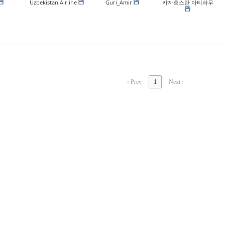
Uzbekistan Airline
Guri_Amir
카자흐스탄 아티라우
ok5, 스케치북5
ok5, 스케치북5
‹ Prev
1
Next ›