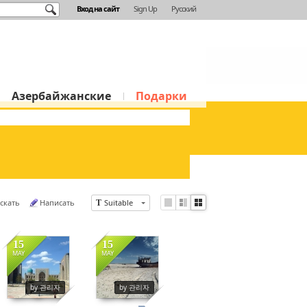
Вход на сайт
Sign Up
Русский
Азербайжанские
Подарки
скать
Написать
Suitable
T
Li
Zi
G
st
n
al
e
le
15
15
r
MAY
MAY
y
14082
15227
by 관리자
by 관리자