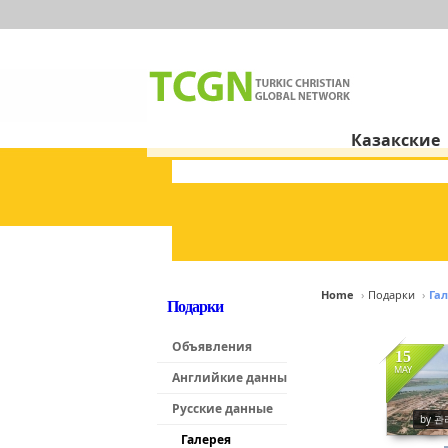
Казакские
Home
›
Подарки
›
Га
Подарки
Sketchbo
Sketchbo
Объявления
15
MAY
Английкие данные
145
Русские данные
by 
Галерея