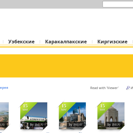
Skip to content
Узбекские
Каракалпакские
Киргизские
лерея
Read with 'Viewer'
И
ok5, 스케치북5
ok5, 스케치북5
15
15
15
MAY
MAY
MAY
87
14570
14272
14288
관리자
by 관리자
by 관리자
by 관리자